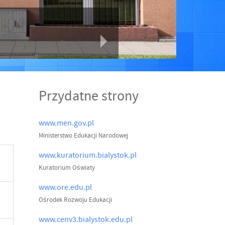
e
Przydatne strony
www.men.gov.pl
Ministerstwo Edukacji Narodowej
www.kuratorium.bialystok.pl
Kuratorium Oświaty
www.ore.edu.pl
Ośrodek Rozwoju Edukacji
www.cenv3.bialystok.edu.pl