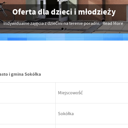
Oferta dla rodziców
Tematy spotkań z rodzicami w szkołach i przedszkolach.
Read More
Read Mor
asto i gmina Sokółka
Miejscowość
Sokółka